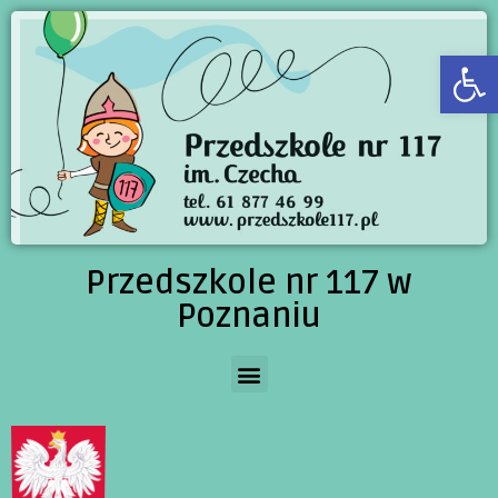
Open
Przedszkole nr 117 w
Poznaniu
PPP – POMOC PSYCHOLOGICZNO-PEDAGOGICZNA